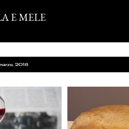
Passa ai contenuti principali
A E MELE
a marzo, 2018