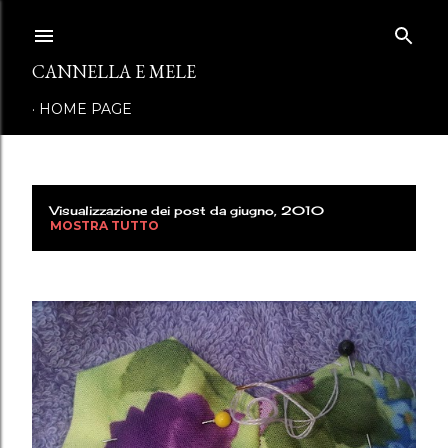
Passa ai contenuti principali
CANNELLA E MELE
HOME PAGE
Visualizzazione dei post da giugno, 2010
P
MOSTRA TUTTO
o
s
t