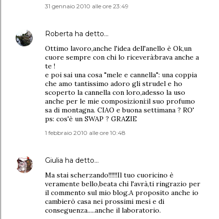
31 gennaio 2010 alle ore 23:49
Roberta
ha detto…
Ottimo lavoro,anche l'idea dell'anello è Ok,un
cuore sempre con chi lo riceverà:brava anche a
te !
e poi sai una cosa "mele e cannella": una coppia
che amo tantissimo adoro gli strudel e ho
scoperto la cannella con loro,adesso la uso
anche per le mie composizioni:il suo profumo
sa di montagna. CIAO e buona settimana ? RO'
ps: cos'è un SWAP ? GRAZIE
1 febbraio 2010 alle ore 10:48
Giulia
ha detto…
Ma stai scherzando!!!!!!Il tuo cuoricino è
veramente bello,beata chi l'avrà,ti ringrazio per
il commento sul mio blog.A proposito anche io
cambierò casa nei prossimi mesi e di
conseguenza.....anche il laboratorio.